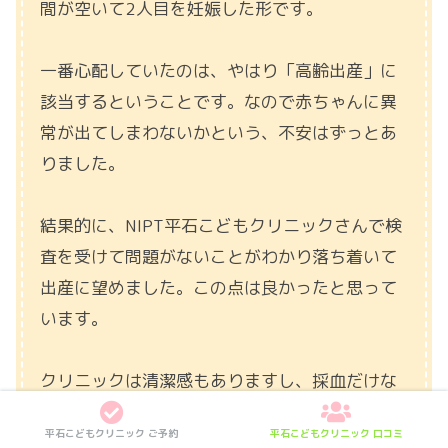
間が空いて2人目を妊娠した形です。
一番心配していたのは、やはり「高齢出産」に
該当するということです。なので赤ちゃんに異
常が出てしまわないかという、不安はずっとあ
りました。
結果的に、NIPT平石こどもクリニックさんで検
査を受けて問題がないことがわかり落ち着いて
出産に望めました。この点は良かったと思って
います。
クリニックは清潔感もありますし、採血だけな
ので検査は簡単です。NIPTは、赤ちゃんへの備
平石こどもクリニック ご予約
平石こどもクリニック 口コミ
えだったり、お母さんの安心感にも繋がると思