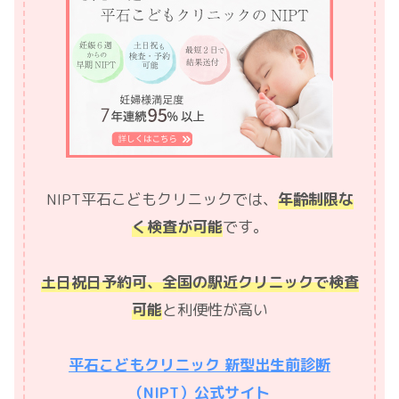
NIPT平石こどもクリニックでは、
年齢制限な
く検査が可能
です。
土日祝日予約可、全国の駅近クリニックで検査
可能
と利便性が高い
平石こどもクリニック 新型出生前診断
（NIPT）公式サイト